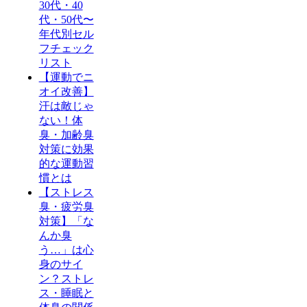
30代・40
代・50代〜
年代別セル
フチェック
リスト
【運動でニ
オイ改善】
汗は敵じゃ
ない！体
臭・加齢臭
対策に効果
的な運動習
慣とは
【ストレス
臭・疲労臭
対策】「な
んか臭
う…」は心
身のサイ
ン？ストレ
ス・睡眠と