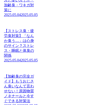
方と使い方｜汗・
加齢臭・ワキガ対
策に
2025.05.04
2025.05.05
【ストレス臭・疲
労臭対策】「なん
か臭う…」は心身
のサイン？ストレ
ス・睡眠と体臭の
関係
2025.05.04
2025.05.05
【加齢臭の完全ガ
イド】もうおじさ
ん臭いなんて言わ
せない！原因物質
ノネナールと今す
ぐできる対策法