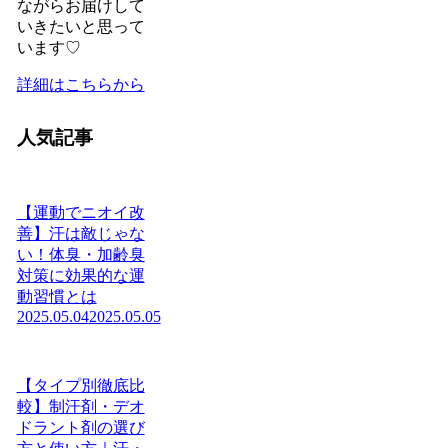
ながらお届けして
いきたいと思って
います♡
詳細はこちらから
人気記事
【運動でニオイ改
善】汗は敵じゃな
い！体臭・加齢臭
対策に効果的な運
動習慣とは
2025.05.04
2025.05.05
【タイプ別徹底比
較】制汗剤・デオ
ドラント剤の選び