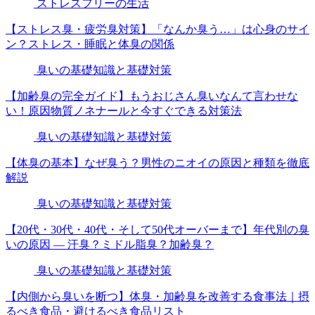
ストレスフリーの生活
【ストレス臭・疲労臭対策】「なんか臭う…」は心身のサイ
ン？ストレス・睡眠と体臭の関係
臭いの基礎知識と基礎対策
【加齢臭の完全ガイド】もうおじさん臭いなんて言わせな
い！原因物質ノネナールと今すぐできる対策法
臭いの基礎知識と基礎対策
【体臭の基本】なぜ臭う？男性のニオイの原因と種類を徹底
解説
臭いの基礎知識と基礎対策
【20代・30代・40代・そして50代オーバーまで】年代別の臭
いの原因 — 汗臭？ミドル脂臭？加齢臭？
臭いの基礎知識と基礎対策
【内側から臭いを断つ】体臭・加齢臭を改善する食事法｜摂
るべき食品・避けるべき食品リスト