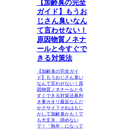
【加齢臭の完全
ガイド】もうお
じさん臭いなん
て言わせない！
原因物質ノネナ
ールと今すぐで
きる対策法
【加齢臭の完全ガイ
ド】もうおじさん臭い
なんて言わせない！原
因物質ノネナールと今
すぐできる対策法鼻利
き妻カオリ最近なんだ
かクサイ？それはもし
かして加齢臭かも！で
も大丈夫、諦めない
で！「熟年」になって