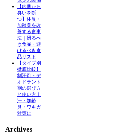
体臭の関係
【内側から
臭いを断
つ】体臭・
加齢臭を改
善する食事
法｜摂るべ
き食品・避
けるべき食
品リスト
【タイプ別
徹底比較】
制汗剤・デ
オドラント
剤の選び方
と使い方｜
汗・加齢
臭・ワキガ
対策に
Archives