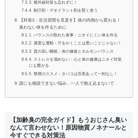
3. 紫外線対策も忘れずに！
4. 制汗剤・デオドラント剤を賢く使う
【対策3：生活習慣を見直す】体の内側から変わる！
臭わない体を作るために
1. バランスの取れた食事：ニオイにくい体を作る
2. 適度な運動：汗をかくことは悪いことじゃない！
3. 質の高い睡眠：体の修復とホルモンバランス
4. ストレスを溜めない：心と体の健康はニオイ対策
にも繋がる
5. 禁煙のススメ：タバコは百害あって一利なし！
誰にも相談できない悩み…一人で抱え込まないで
【加齢臭の完全ガイド】もうおじさん臭い
なんて言わせない！原因物質ノネナールと
今すぐできる対策法