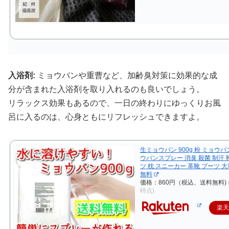
入浴剤:
ミョウバンや重曹など、加齢臭対策に効果的な成
分が含まれた入浴剤を取り入れるのも良いでしょう。
リラックス効果もあるので、一日の終わりにゆっくりお風
呂に入るのは、心身ともにリフレッシュできますよ。
生ミョウバン 900g 粉 ミョウバ
ウバンスプレー 消臭 殺菌 制汗 
ツ 枕 スニーカー 革靴 ブーツ 大
無料
価格：860円（税込、送料無料)
時点)
楽