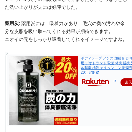
た洗い上がりが夫には好評でした。
薬用炭
: 薬用炭には、吸着力があり、毛穴の奥の汚れや余
分な皮脂を吸い取ってくれる効果が期待できます。
ニオイの元をしっかり吸着してくれるイメージですよね。
ボディソープ メンズ 加齢臭 DiN
用 デオドラント 殺菌 体臭 脇臭 
ル脂臭 柿渋 カキタンニン 医薬
20】定期
楽