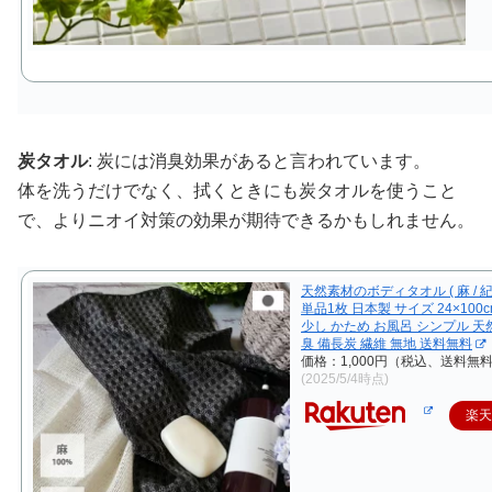
炭タオル
: 炭には消臭効果があると言われています。
体を洗うだけでなく、拭くときにも炭タオルを使うこと
で、よりニオイ対策の効果が期待できるかもしれません。
天然素材のボディタオル ( 麻 / 
単品1枚 日本製 サイズ 24×100c
少し かため お風呂 シンプル 天
臭 備長炭 繊維 無地 送料無料
価格：1,000円（税込、送料無料
(2025/5/4時点)
楽