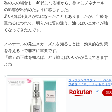
私の夫の場合も、40代になる頃から、徐々にノネナール
の影響が出始めたように感じました。
若い頃は汗臭さが気になったこともありましたが、年齢を
重ねるにつれて、明らかに質の違う、油っぽいニオイが強
くなってきたんです。
ノネナールの発生メカニズムを知ることは、効果的な対策
を考える上で非常に重要です。
「敵」の正体を知れば、どう戦えばいいかが見えてきます
よね！
フレグランススプレー Scene
加齢臭「ノネナール」おまけ付
楽