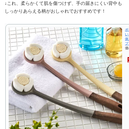
↓これ、柔らかくて肌を傷つけず、手の届きにくい背中も
しっかりあらえる柄がおしゃれでおすすめです！
ボ
い
体
プ
価