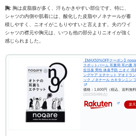
胸:
胸は皮脂腺が多く、汗もかきやすい部位です。特に、
シャツの内側や肌着には、酸化した皮脂やノネナールが蓄
積しやすく、ニオイがこもりやすいと言えます。夫のワイ
シャツの襟元や胸元は、いつも他の部分よりニオイが強く
感じられました。
【MAX50%OFFクーポン】noqa
スポットバーム 耳裏用 耳の裏 
生活臭 男性 体臭予防 ニオイ 消
ングケア エチケット デオドラン
ック ノネナール カキタンニン 
価格：1,600円（税込、送料無料
(2025/5/4時点)
楽