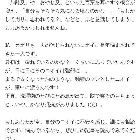
「加齢臭」や「おやじ臭」といった言葉を耳にする機会が
増え、「自分もそろそろ気になる頃なのかな…」「もしか
して周りに思われてる？」などと、ふと意識してしまうこ
ともあるかもしれませんね。
私、カオリも、夫の信じられないニオイに長年悩まされて
きた一人です。
最初は「疲れているのかな？」くらいに思っていたんです
が、日に日にそのニオイは強烈に…。
まるで古くなった油のような、独特のツンとしたニオイ
が、家中に漂うんです！
正直、洗濯物のたびにため息が出て、隣で寝るのもちょっ
と…いや、かなり抵抗がありました（笑）。
もしあなたが今、自分のニオイに不安を感じ、誰にも相談
できずに悩んでいるなら、ぜひこの記事を読んでみてくだ
さい。