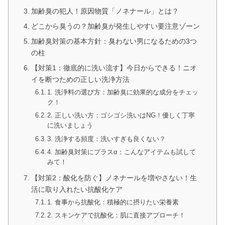
加齢臭の犯人！原因物質「ノネナール」とは？
どこから臭うの？加齢臭が発生しやすい要注意ゾーン
加齢臭対策の基本方針：臭わない男になるための3つ
の柱
【対策1：徹底的に洗い流す】今日からできる！ニオ
イを断つための正しい洗浄方法
1. 洗浄料の選び方：加齢臭に効果的な成分をチェッ
ク！
2. 正しい洗い方：ゴシゴシ洗いはNG！優しく丁寧
に洗いましょう
3. 洗浄する頻度：洗いすぎも良くない？
4. 加齢臭対策にプラスα：こんなアイテムも試して
みて！
【対策2：酸化を防ぐ】ノネナールを増やさない！生
活に取り入れたい抗酸化ケア
1. 食事から抗酸化：積極的に摂りたい栄養素
2. スキンケアで抗酸化：肌に直接アプローチ！