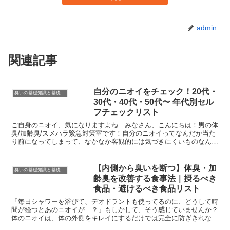
admin
関連記事
自分のニオイをチェック！20代・
臭いの基礎知識と基礎対策
30代・40代・50代〜 年代別セル
フチェックリスト
ご自身のニオイ、気になりますよね…みなさん、こんにちは！男の体
臭/加齢臭/スメハラ緊急対策室です！自分のニオイってなんだか当た
り前になってしまって、なかなか客観的には気づきにくいものなんで
すよね。でも、周りの方々は意外と敏感に「おや？」なん...
【内側から臭いを断つ】体臭・加
臭いの基礎知識と基礎対策
齢臭を改善する食事法｜摂るべき
食品・避けるべき食品リスト
「毎日シャワーを浴びて、デオドラントも使ってるのに、どうして時
間が経つとあのニオイが…？」もしかして、そう感じていませんか？
体のニオイは、体の外側をキレイにするだけでは完全に防ぎきれない
ことがあります。なぜなら、私たちの体臭は、体の「内側」...