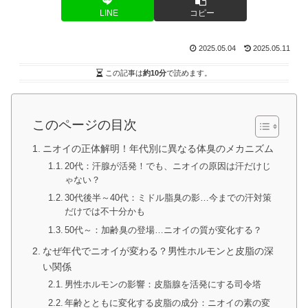
LINE
コピー
2025.05.04
2025.05.11
この記事は
約10分
で読めます。
このページの目次
ニオイの正体解明！年代別に異なる体臭のメカニズム
20代：汗腺が活発！でも、ニオイの原因は汗だけじ
ゃない？
30代後半～40代：ミドル脂臭の影…今までの汗対策
だけでは不十分かも
50代～：加齢臭の登場…ニオイの質が変化する？
なぜ年代でニオイが変わる？男性ホルモンと皮脂の深
い関係
男性ホルモンの影響：皮脂腺を活発にする司令塔
年齢とともに変化する皮脂の成分：ニオイの素の変