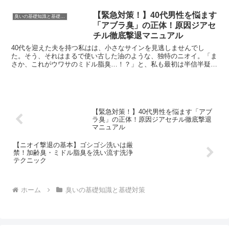
【緊急対策！】40代男性を悩ます
臭いの基礎知識と基礎対策
「アブラ臭」の正体！原因ジアセ
チル徹底撃退マニュアル
40代を迎えた夫を持つ私はは、小さなサインを見逃しませんでし
た。そう、それはまるで使い古した油のような、独特のニオイ。「ま
さか、これがウワサのミドル脂臭…！？」と、私も最初は半信半疑だ
ったんです。でも、一度気が付いてしまうと、もう頭から離れ...
【緊急対策！】40代男性を悩ます「アブ
ラ臭」の正体！原因ジアセチル徹底撃退
マニュアル
【ニオイ撃退の基本】ゴシゴシ洗いは厳
禁！加齢臭・ミドル脂臭を洗い流す洗浄
テクニック
ホーム
臭いの基礎知識と基礎対策