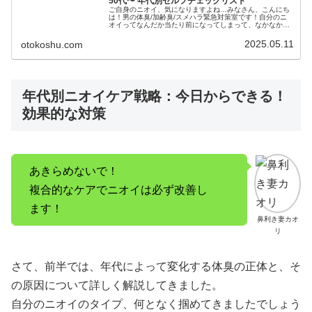
50代〜 年代別セルフチェックリスト
ご自身のニオイ、気になりますよね…みなさん、こんにち
は！男の体臭/加齢臭/スメハラ緊急対策室です！自分のニ
オイってなんだか当たり前になってしまって、なかなか客
観的には気づきにくいものなんですよね。でも、周りの
方々は意外と敏感に「おや？」なん...
2025.05.11
otokoshu.com
年代別ニオイケア戦略：今日からできる！
効果的な対策
あきらめないで！
複合的なケアでニオイは必ず改善し
ます！
鼻利き妻カオ
リ
さて、前半では、年代によって変化する体臭の正体と、そ
の原因について詳しく解説してきました。
自分のニオイのタイプ、何となく掴めてきましたでしょう