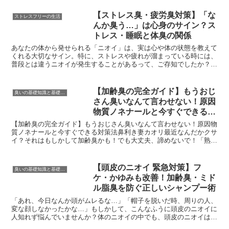
【ストレス臭・疲労臭対策】「な
ストレスフリーの生活
んか臭う…」は心身のサイン？ス
トレス・睡眠と体臭の関係
あなたの体から発せられる「ニオイ」は、実は心や体の状態を教えて
くれる大切なサイン。特に、ストレスや疲れが溜まっている時には、
普段とは違うニオイが発生することがあるって、ご存知でしたか？私
自身、夫のニオイに長年悩まされてきた中で、単に体を洗う...
【加齢臭の完全ガイド】もうおじ
臭いの基礎知識と基礎対策
さん臭いなんて言わせない！原因
物質ノネナールと今すぐできる対
策法
【加齢臭の完全ガイド】もうおじさん臭いなんて言わせない！原因物
質ノネナールと今すぐできる対策法鼻利き妻カオリ最近なんだかクサ
イ？それはもしかして加齢臭かも！でも大丈夫、諦めないで！「熟
年」になってきた男性の皆さん、自分のことを「おやじ臭い」...
【頭皮のニオイ 緊急対策】フ
臭いの基礎知識と基礎対策
ケ・かゆみも改善！加齢臭・ミド
ル脂臭を防ぐ正しいシャンプー術
「あれ、今日なんか頭がムレるな…」「帽子を脱いだ時、周りの人、
変な顔しなかったかな…」もしかして、こんなふうに頭皮のニオイに
人知れず悩んでいませんか？体のニオイの中でも、頭皮のニオイは自
分では気づきにくく、しかも周りの人は結構気になってしま...