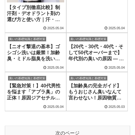
術
【タイプ別徹底比較】制
汗剤・デオドラント剤の
選び方と使い方｜汗・加
齢臭・ワキガ対策に
2025.05.04
2025.05.04
臭いの基礎知識と基礎対策
臭いの基礎知識と基礎対策
【ニオイ撃退の基本】ゴ
【20代・30代・40代・そ
シゴシ洗いは厳禁！加齢
して50代オーバーまで】
臭・ミドル脂臭を洗い流
年代別の臭いの原因 — 汗
す洗浄テクニック
臭？ミドル脂臭？加齢
2025.05.04
2025.05.04
臭？
臭いの基礎知識と基礎対策
臭いの基礎知識と基礎対策
【緊急対策！】40代男性
【加齢臭の完全ガイド】
を悩ます「アブラ臭」の
もうおじさん臭いなんて
正体！原因ジアセチル徹
言わせない！原因物質ノ
底撃退マニュアル
ネナールと今すぐできる
2025.05.04
2025.05.03
対策法
次のページ