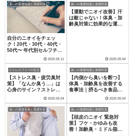
臭いの基礎知識と基礎対策
臭いの基礎知識と基礎対策
【運動でニオイ改善】汗
は敵じゃない！体臭・加
齢臭対策に効果的な運動
習慣とは
自分のニオイをチェッ
ク！20代・30代・40代・
50代〜 年代別セルフチェ
ックリスト
2025.05.11
2025.05.04
ストレスフリーの生活
臭いの基礎知識と基礎対策
【ストレス臭・疲労臭対
【内側から臭いを断つ】
策】「なんか臭う…」は
体臭・加齢臭を改善する
心身のサイン？ストレ
食事法｜摂るべき食品・
ス・睡眠と体臭の関係
避けるべき食品リスト
2025.05.04
2025.05.04
臭いの基礎知識と基礎対策
臭いの基礎知識と基礎対策
【頭皮のニオイ 緊急対
策】フケ・かゆみも改
善！加齢臭・ミドル脂臭
を防ぐ正しいシャンプー